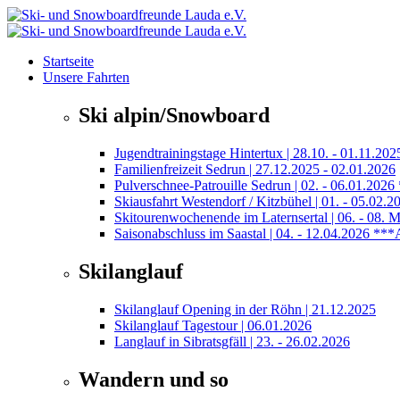
Startseite
Unsere Fahrten
Ski alpin/Snowboard
Jugendtrainingstage Hintertux | 28.10. - 01.11.202
Familienfreizeit Sedrun | 27.12.2025 - 02.01.2026
Pulverschnee-Patrouille Sedrun | 02. - 06.01
Skiausfahrt Westendorf / Kitzbühel | 01. - 05.02.2
Skitourenwochenende im Laternsertal | 06. -
Saisonabschluss im Saastal | 04. - 12.04.202
Skilanglauf
Skilanglauf Opening in der Röhn | 21.12.2025
Skilanglauf Tagestour | 06.01.2026
Langlauf in Sibratsgfäll | 23. - 26.02.2026
Wandern und so