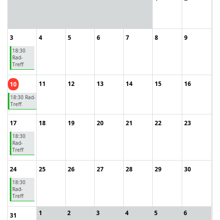
3
4
5
6
7
8
9
18:30
Rad-
Treff
11
12
13
14
15
16
10
18:30 Rad-
Treff
17
18
19
20
21
22
23
18:30
Rad-
Treff
24
25
26
27
28
29
30
18:30
Rad-
Treff
1
2
3
4
5
6
31